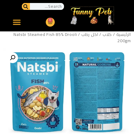
0
الرئيسية
/
كلاب
/
اكل رطب
/ Natsbi Steamed Fish 85% Drooli
200gm