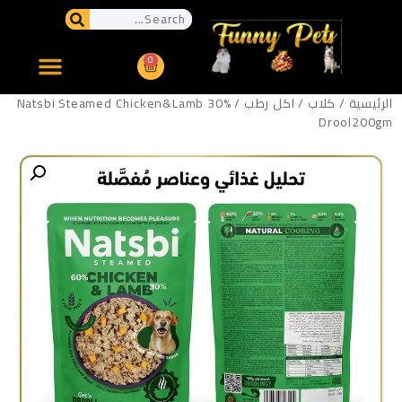
0
الرئيسية
/
كلاب
/
اكل رطب
/ Natsbi Steamed Chicken&Lamb 30%
Drool200gm