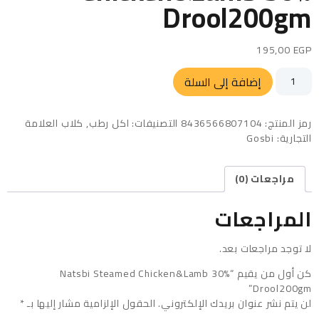
Drool200gm
195,00
EGP
إضافة إلى السلة
رمز المنتج:
8436566807104
التصنيفات:
اكل رطب
,
كلاب
العلامة
التجارية:
Gosbi
مراجعات (0)
المراجعات
لا توجد مراجعات بعد.
كن أول من يقيم “Natsbi Steamed Chicken&Lamb 30%
Drool200gm”
لن يتم نشر عنوان بريدك الإلكتروني.
الحقول الإلزامية مشار إليها بـ
*