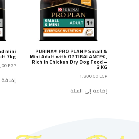
nd mini
PURINA® PRO PLAN® Small &
ult 7kg
Mini Adult with OPTIBALANCE®,
Rich in Chicken Dry Dog Food –
5,00
EGP
3 KG
1.800,00
EGP
إضافة إ
إضافة إلى السلة