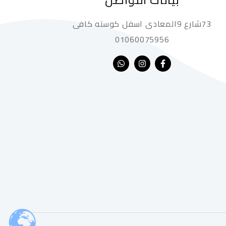
73شارع 9المعادى اسفل كوسته كافى
01060075956