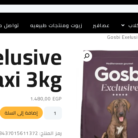
لاب
عصافير
زيوت ومنتجات طبيعيه
تواصل م
elusive
xi 3kg
1.480,00
EGP
إضافة إلى السلة
رمز المنتج:
8437015611372