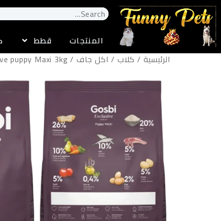
المنتجات
قطط
ك
الرئيسية
/
كلاب
/
اكل جاف
/ Gosbi Exelusive puppy Maxi 3kg