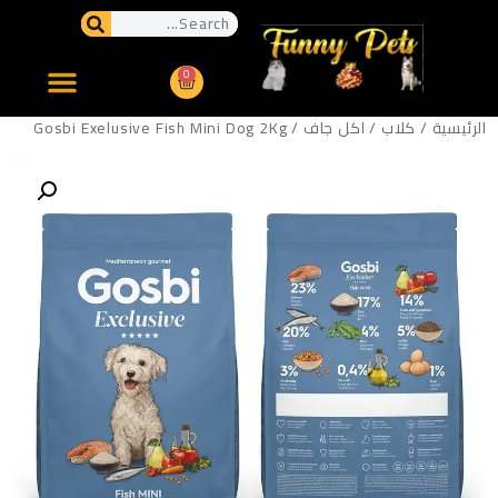
0
الرئيسية
/
كلاب
/
اكل جاف
/ Gosbi Exelusive Fish Mini Dog 2Kg